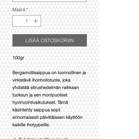
Määrä
*
LISÄÄ OSTOSKORIIN
100gr
Bergamottisaippua on luonnollinen ja
virkistävä ihonhoitotuote, joka
yhdistää sitrushedelmän raikkaan
tuoksun ja sen monipuoliset
hyvinvointivaikutukset. Tämä
käsintehty saippua sopii
erinomaisesti päivittäiseen käyttöön
kaikille ihotyypeille.