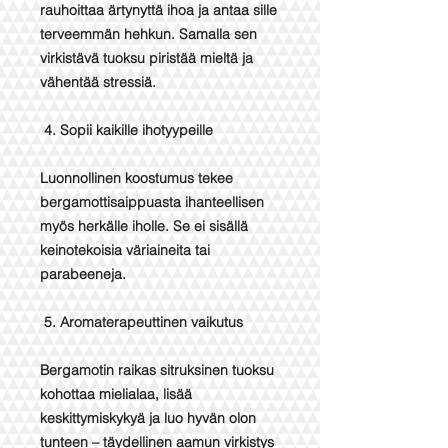
rauhoittaa ärtynyttä ihoa ja antaa sille
terveemmän hehkun. Samalla sen
virkistävä tuoksu piristää mieltä ja
vähentää stressiä.
4. Sopii kaikille ihotyypeille
Luonnollinen koostumus tekee
bergamottisaippuasta ihanteellisen
myös herkälle iholle. Se ei sisällä
keinotekoisia väriaineita tai
parabeeneja.
5. Aromaterapeuttinen vaikutus
Bergamotin raikas sitruksinen tuoksu
kohottaa mielialaa, lisää
keskittymiskykyä ja luo hyvän olon
tunteen – täydellinen aamun virkistys