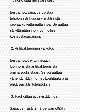
1. Puhdistaa hellävaraisesti
Bergamottisaippua poistaa
tehokkaasti likaa ja ylimääräistä
rasvaa kuivattamatta ihoa. Se auttaa
säilyttämään ihon luonnollisen
kosteustasapainon.
2. Antibakteerinen vaikutus
Bergamottiöljy tunnetaan
luonnollisista antibakteerisista
ominaisuuksistaan. Se voi auttaa
vähentämään ihon epäpuhtauksia ja
ehkäisemään tulehduksia.
3. Rauhoittaa ja virkistää ihoa
Saippuan sisältämä bergamottiöljy