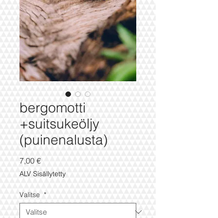
bergomotti
+suitsukeöljy
(puinenalusta)
Hinta
7,00 €
ALV Sisällytetty
Valitse
*