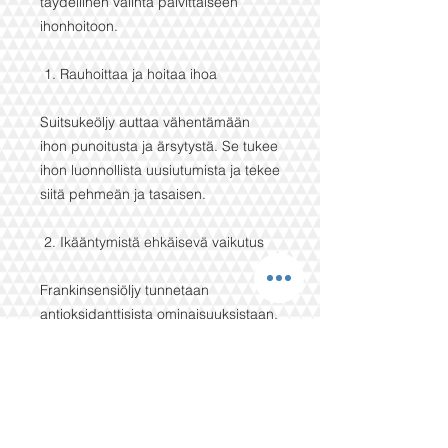
täydellinen valinta päivittäiseen
ihonhoitoon.
1. Rauhoittaa ja hoitaa ihoa
Suitsukeöljy auttaa vähentämään
ihon punoitusta ja ärsytystä. Se tukee
ihon luonnollista uusiutumista ja tekee
siitä pehmeän ja tasaisen.
2. Ikääntymistä ehkäisevä vaikutus
Frankinsensiöljy tunnetaan
antioksidanttisista ominaisuuksistaan.
Se voi auttaa vähentämään juonteita
ja ylläpitämään ihon kimmoisuutta.
3. Syväpuhdistava mutta
hellävarainen