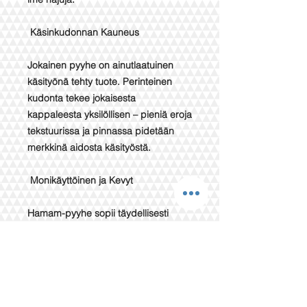
Käsinkudonnan Kauneus
Jokainen pyyhe on ainutlaatuinen
käsityönä tehty tuote. Perinteinen
kudonta tekee jokaisesta
kappaleesta yksilöllisen – pieniä eroja
tekstuurissa ja pinnassa pidetään
merkkinä aidosta käsityöstä.
Monikäyttöinen ja Kevyt
Hamam-pyyhe sopii täydellisesti
saunaan, rannalle, kylpyhetkiin tai
vaikka sisustustekstiiliksi. Se on kevyt,
helposti mukana kulkeva ja vie vain
vähän tilaa matkalaukussa.