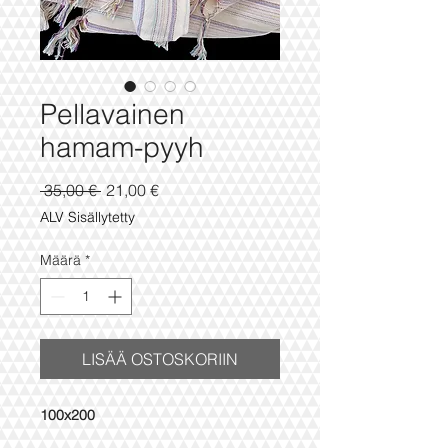
Pellavainen
hamam-pyyh
Normaali
Alehinta
 35,00 € 
21,00 €
hinta
ALV Sisällytetty
Määrä
*
LISÄÄ OSTOSKORIIN
100x200