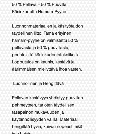
50 % Pellava – 50 % Puuvilla
Käsinkudottu Hamam-Pyyhe
Luonnonmateriaalien ja käsityötaidon
täydellinen liitto. Tämä erityinen
hamam-pyyhe on valmistettu 50 %
pellavasta ja 50 % puuvillasta,
perinteisillä käsinkudontatekniikoilla.
Lopputulos on kaunis, kestävä ja
äärimmäisen miellyttävä ihoa vasten.
Luonnollinen ja Hengittävä
Pellavan kestävyys yhdistyy puuvillan
pehmeyteen, tarjoten täydellisen
tasapainon mukavuuden ja
käytännöllisyyden välillä. Materiaali
hengittää hyvin, kuivuu nopeasti eikä
ime hajuja.