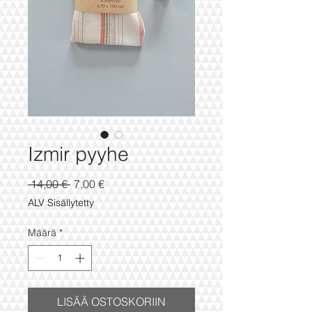
Izmir pyyhe
Normaali
Alehinta
 14,00 € 
7,00 €
hinta
ALV Sisällytetty
Määrä
*
LISÄÄ OSTOSKORIIN