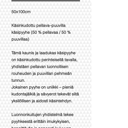
50x100cm
Käsinkudottu pellava–puuvilla
käsipyyhe (50 % pellavaa / 50 %
puuvillaa)
Tämä kaunis ja laadukas käsipyyhe
on käsinkudottu perinteisellä tavalla,
yhdistäen pellavan luonnollisen
rouheuden ja puuvillan pehmeän
tunnun.
Jokainen pyyhe on uniikki – pieniä
kudontajälkiä ja sävyerot tekevät siitä
yksilöllisen ja aidosti käsintehdyn.
Luonnonkuitujen yhdistelmä tekee
pyyhkeestä erittäin imukykyisen,