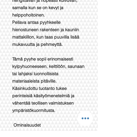
hengittävän ja nopeasti kuivuvan,
samalla kun se on kevyt ja
helppohoitoinen.
Pellava antaa pyyhkeelle
hienostuneen rakenteen ja kauniin
mattakiillon, kun taas puuvilla lisää
mukavuutta ja pehmeyttä.
Tämä pyyhe sopii erinomaisesti
kylpyhuoneeseen, keittiöön, saunaan
tai lahjaksi luonnollisista
materiaaleista pitäville.
Käsinkudottu tuotanto tukee
perinteisiä käsityömenetelmiä ja
vähentää teollisen valmistuksen
ympäristökuormitusta.
Ominaisuudet