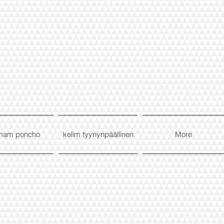
mam poncho
kelim tyynynpäällinen
More