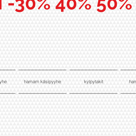
I -30% 40% 50%
yhe
hamam käsipyyhe
kylpytakit
ha