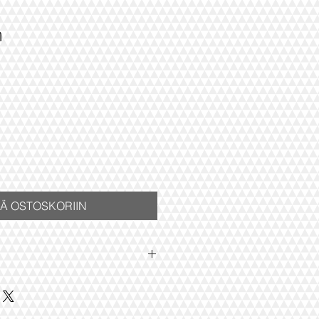
m
ÄÄ OSTOSKORIIN
 kelim tyynynpäällinen