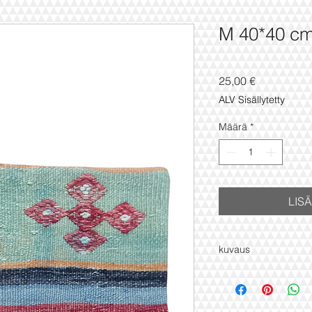
M 40*40 c
Hinta
25,00 €
ALV Sisällytetty
Määrä
*
LIS
kuvaus
100% villa
käsinsolmittu vintage
koko : 40x40 cm