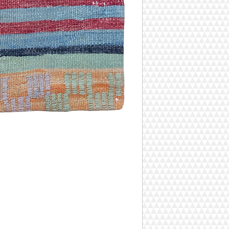
esipesty
maton ikä noin 40-60
valmistettu Turkissa