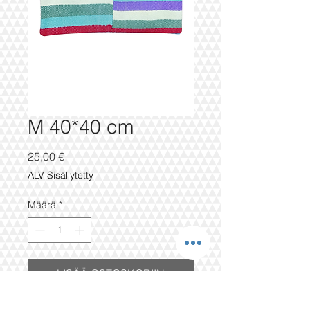
M 40*40 cm
Hinta
25,00 €
ALV Sisällytetty
Määrä
*
LISÄÄ OSTOSKORIIN