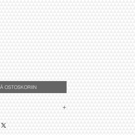
ÄÄ OSTOSKORIIN
 kelim tyynynpäällinen