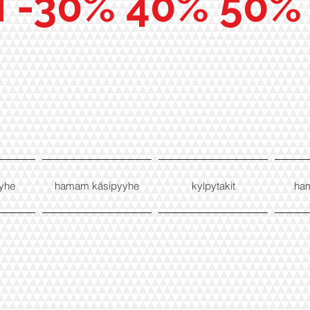
I -30% 40% 50%
yhe
hamam käsipyyhe
kylpytakit
ha