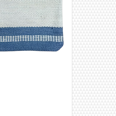
esipesty
maton ikä noin 40-60
valmistettu Turkissa