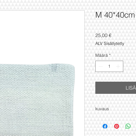
M 40*40cm
Hinta
25,00 €
ALV Sisällytetty
Määrä
*
LIS
kuvaus
100% villa
käsinsolmittu vintage
koko : 40x40 cm