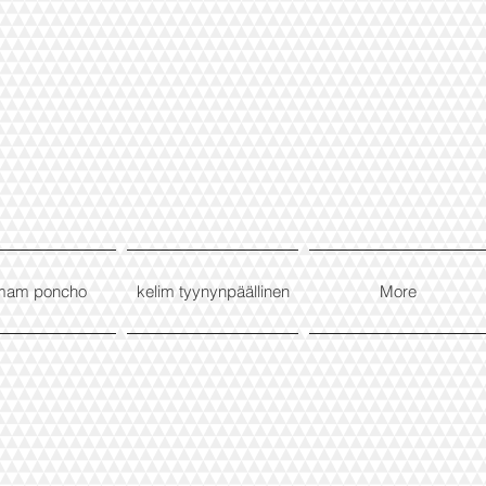
mam poncho
kelim tyynynpäällinen
More