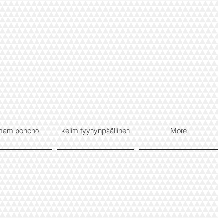
mam poncho
kelim tyynynpäällinen
More