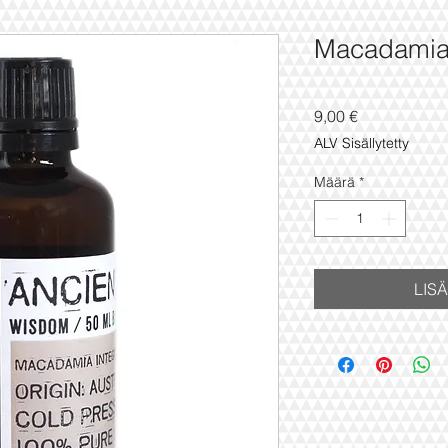
Macadamiaö
Hinta
9,00 €
ALV Sisällytetty
Määrä
*
LIS