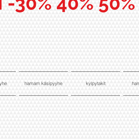
I -30% 40% 50%
yhe
hamam käsipyyhe
kylpytakit
ha