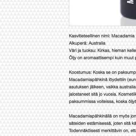
Kasvitieteellinen nimi: Macadamia I
Alkuperä: Australia
Väri ja tuoksu: Kirkas, hieman kelle
Öljy on aromaattisempi kuin muut p
Koostumus: Koska se on paksumpaa 
Macadamiapähkinä löydettiin (eur
asutuksen jälkeen, vaikka australia
jalostaneet sitä jo vuosia. Kosmeti
paksummissa voiteissa, koska öljyt
Macadamiapähkinällä on myös jonki
säteiden estämisessä, joten sitä k
Todennäköisesti merkittävin on, että 