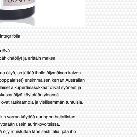
ntegrifolia
rtävä.
ähkinäöljyt ja erittäin makea.
öljyä, se jättää iholle öljymäisen kalvon.
ooppalaiset) ensimmäisen kerran Australian
laiset alkuperäisasukkaat olivat syöneet ja
ikkassa öljyä käytetään yleensä
 ovat raskaampia ja ylellisemmän tuntuisia.
n verran käyttöä auringon haitallisten
äytetään usein aurinkovoiteissa.
öljy muistuttaa läheisesti talia, jota iho