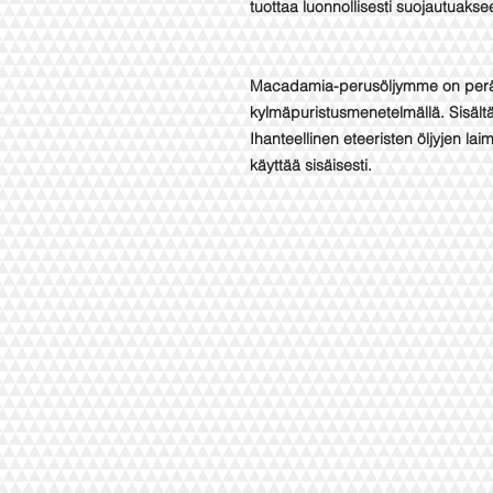
tuottaa luonnollisesti suojautuakse
Macadamia-perusöljymme on peräisi
kylmäpuristusmenetelmällä. Sisältä
Ihanteellinen eteeristen öljyjen la
käyttää sisäisesti.