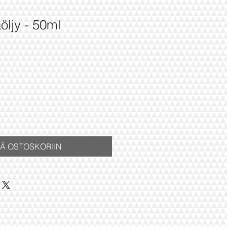
ljy - 50ml
ÄÄ OSTOSKORIIN