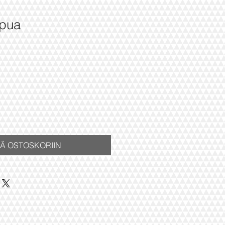
ppua
inta
ÄÄ OSTOSKORIIN