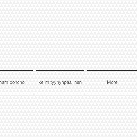
mam poncho
kelim tyynynpäällinen
More