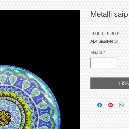
Metalli sai
Normaali
Aleh
 9,00 € 
6,30 €
hinta
ALV Sisällytetty
Määrä
*
LIS