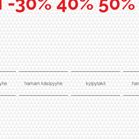
I -30% 40% 50%
yhe
hamam käsipyyhe
kylpytakit
ha