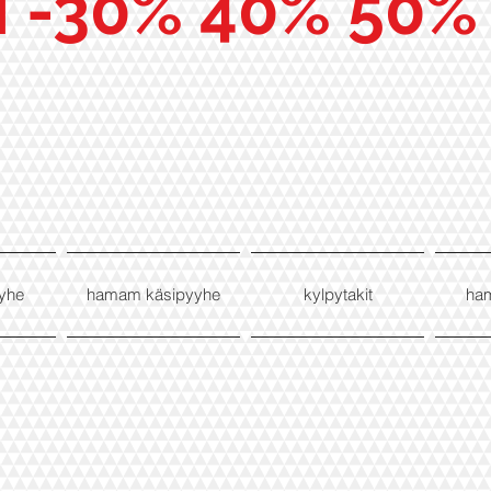
I -30% 40% 50%
yhe
hamam käsipyyhe
kylpytakit
ha