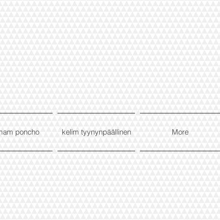
mam poncho
kelim tyynynpäällinen
More