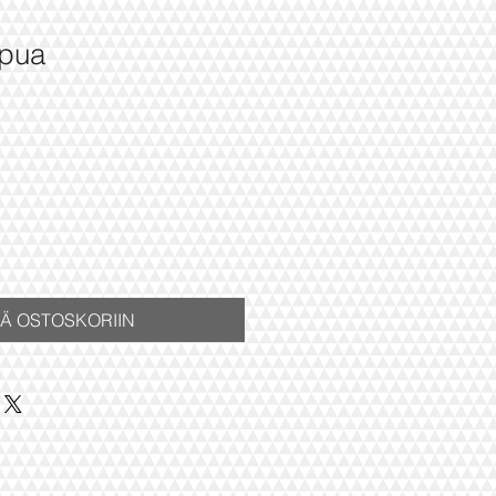
ppua
inta
ÄÄ OSTOSKORIIN