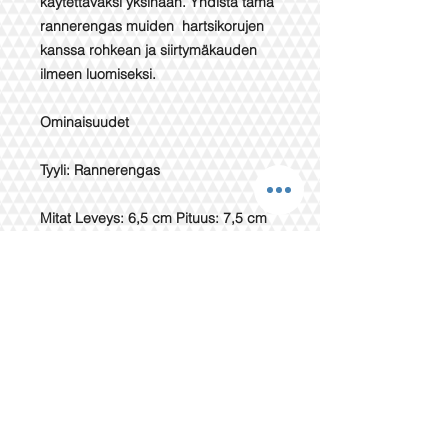
käytettäväksi yksinään. Yhdistä tämä
rannerengas muiden hartsikorujen
kanssa rohkean ja siirtymäkauden
ilmeen luomiseksi.
Ominaisuudet
Tyyli: Rannerengas
Mitat Leveys: 6,5 cm Pituus: 7,5 cm
Materiaali ja hoito
Hartsi Käsittele pukukorujasi varoen.
Älä käytä kemikaaleja niiden
puhdistamiseen, sillä se voi
vahingoittaa pintaa ja aiheuttaa
metallin värjäytymistä. Poista korut
ennen suihkua, sillä kosketus veden
kanssa voi aiheuttaa...