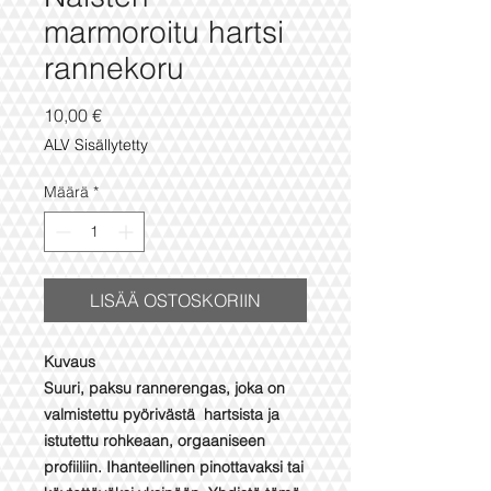
marmoroitu hartsi
rannekoru
Hinta
10,00 €
ALV Sisällytetty
Määrä
*
LISÄÄ OSTOSKORIIN
Kuvaus
Suuri, paksu rannerengas, joka on
valmistettu pyörivästä hartsista ja
istutettu rohkeaan, orgaaniseen
profiiliin. Ihanteellinen pinottavaksi tai