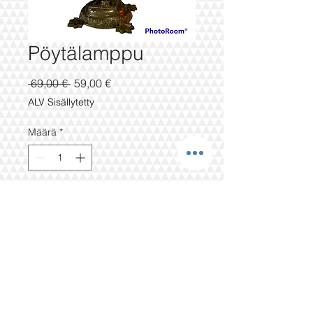
Pöytälamppu
Normaali
Alehinta
 69,00 € 
59,00 €
hinta
ALV Sisällytetty
Määrä
*
LISÄÄ OSTOSKORIIN