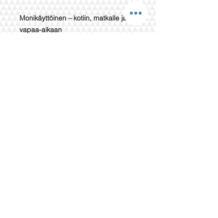
Monikäyttöinen – kotiin, matkalle ja
vapaa-aikaan
Kestävä ja ekologinen vaihtoehto
perinteisille froteepyyhkeille
Tilaa omasi nyt ja lisää arkeesi ripaus
ylellisyyttä ja käytännöllisyyttä!
Pyyhkeemme toimitetaan käärittyinä
kraft-paperiin.
Pyyhkeet eivät ole käyneet läpi
mitään käsittelyä eivätkä ne ole
esipestyjä kankaan kudonnan