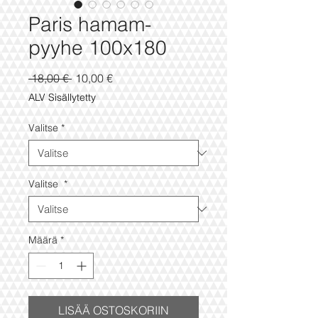
Paris hamam-
pyyhe 100x180
Normaali
Alehinta
 18,00 € 
10,00 €
hinta
ALV Sisällytetty
Valitse
*
Valitse
*
Määrä
*
LISÄÄ OSTOSKORIIN