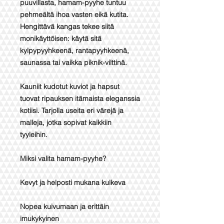
puuvillasta, hamam-pyyhe tuntuu
pehmeältä ihoa vasten eikä kutita.
Hengittävä kangas tekee siitä
monikäyttöisen: käytä sitä
kylpypyyhkeenä, rantapyyhkeenä,
saunassa tai vaikka piknik-vilttinä.
Kauniit kudotut kuviot ja hapsut
tuovat ripauksen itämaista eleganssia
kotiisi. Tarjolla useita eri värejä ja
malleja, jotka sopivat kaikkiin
tyyleihin.
Miksi valita hamam-pyyhe?
Kevyt ja helposti mukana kulkeva
Nopea kuivumaan ja erittäin
imukykyinen