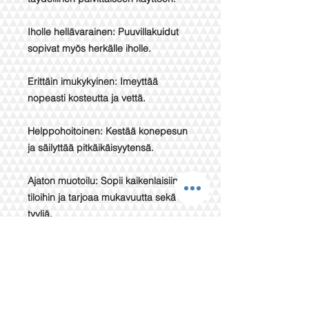
Iholle hellävarainen: Puuvillakuidut
sopivat myös herkälle iholle.
Erittäin imukykyinen: Imeyttää
nopeasti kosteutta ja vettä.
Helppohoitoinen: Kestää konepesun
ja säilyttää pitkäikäisyytensä.
Ajaton muotoilu: Sopii kaikenlaisiin
tiloihin ja tarjoaa mukavuutta sekä
tyyliä.
Tämä käsipyyhe on klassinen
puuvillatuote, joka yhdistää laadun ja
käyttömukavuuden.