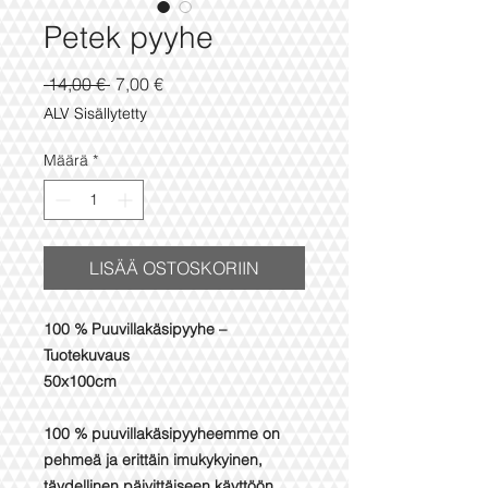
Petek pyyhe
Normaali
Alehinta
 14,00 € 
7,00 €
hinta
ALV Sisällytetty
Määrä
*
LISÄÄ OSTOSKORIIN
100 % Puuvillakäsipyyhe –
Tuotekuvaus
50x100cm
100 % puuvillakäsipyyheemme on
pehmeä ja erittäin imukykyinen,
täydellinen päivittäiseen käyttöön.