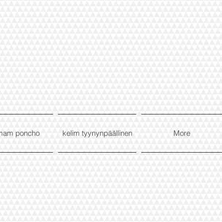
mam poncho
kelim tyynynpäällinen
More