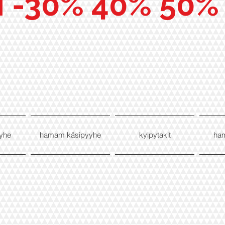
I -30% 40% 50%
yhe
hamam käsipyyhe
kylpytakit
ha