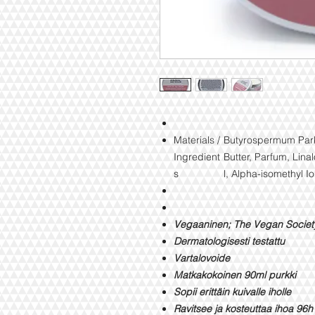
Materials /
Butyrospermum Park
Ingredient
Butter, Parfum, Linal
s
l, Alpha-isomethyl I
Vegaaninen; The Vegan Society
Dermatologisesti testattu
Vartalovoide
Matkakokoinen 90ml purkki
Sopii erittäin kuivalle iholle
Ravitsee ja kosteuttaa ihoa 96h