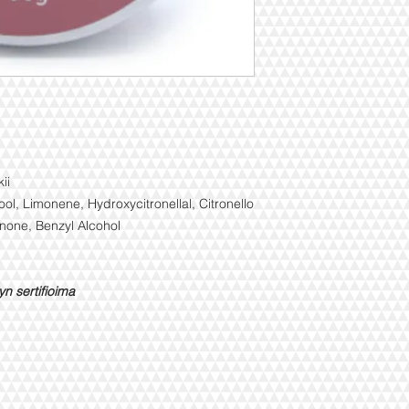
ii
ool, Limonene, Hydroxycitronellal, Citronello
onone, Benzyl Alcohol
n sertifioima