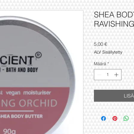
SHEA BOD
RAVISHIN
Hinta
5,00 €
ALV Sisällytetty
Määrä
*
LIS