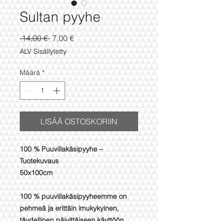
Sultan pyyhe
Normaali
Alehinta
 14,00 € 
7,00 €
hinta
ALV Sisällytetty
Määrä
*
LISÄÄ OSTOSKORIIN
100 % Puuvillakäsipyyhe –
Tuotekuvaus
50x100cm
100 % puuvillakäsipyyheemme on
pehmeä ja erittäin imukykyinen,
täydellinen päivittäiseen käyttöön.