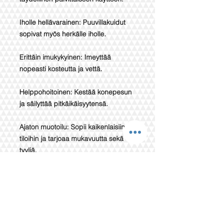
Iholle hellävarainen: Puuvillakuidut
sopivat myös herkälle iholle.
Erittäin imukykyinen: Imeyttää
nopeasti kosteutta ja vettä.
Helppohoitoinen: Kestää konepesun
ja säilyttää pitkäikäisyytensä.
Ajaton muotoilu: Sopii kaikenlaisiin
tiloihin ja tarjoaa mukavuutta sekä
tyyliä.
Tämä käsipyyhe on klassinen
puuvillatuote, joka yhdistää laadun ja
käyttömukavuuden.