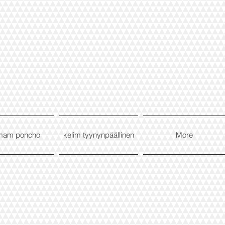
mam poncho
kelim tyynynpäällinen
More