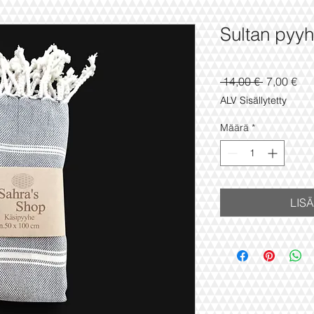
Sultan pyy
Normaali
Ale
 14,00 € 
7,00 €
hinta
ALV Sisällytetty
Määrä
*
LIS