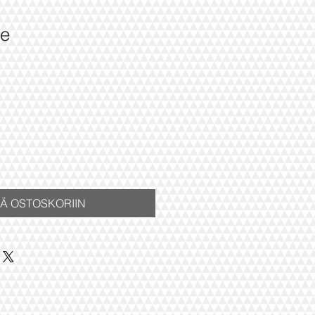
he
hinta
ÄÄ OSTOSKORIIN