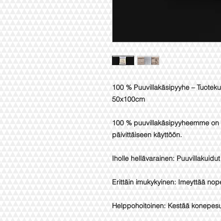
100 % Puuvillakäsipyyhe – Tuotek
50x100cm
100 % puuvillakäsipyyheemme on pe
päivittäiseen käyttöön.
Iholle hellävarainen: Puuvillakuidut
Erittäin imukykyinen: Imeyttää nope
Helppohoitoinen: Kestää konepesun 