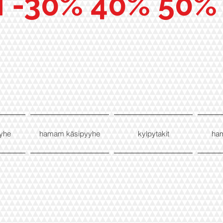
I -30% 40% 50%
yhe
hamam käsipyyhe
kylpytakit
ha