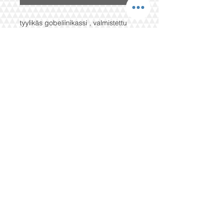
tyylikäs gobeliinikassi , valmistettu
turkkilaiskuvioisesta
puuvillakankaasta- erittäin kestävä ja
ladukas. magneettinen nappikiinnitys
tuo käyttömukavuutta
mitat
37x41 cm