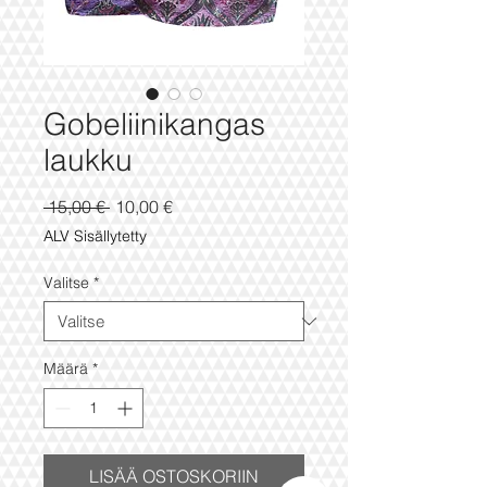
Gobeliinikangas
laukku
Normaali
Alehinta
 15,00 € 
10,00 €
hinta
ALV Sisällytetty
Valitse
*
Määrä
*
LISÄÄ OSTOSKORIIN