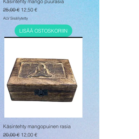
Käsintehty mango puurasia
Normaali hinta
Alehinta
25,00 €
12,50 €
ALV Sisällytetty
LISÄÄ OSTOSKORIIN
Käsintehty mangopuinen rasia
Normaali hinta
Alehinta
20,00 €
12,00 €