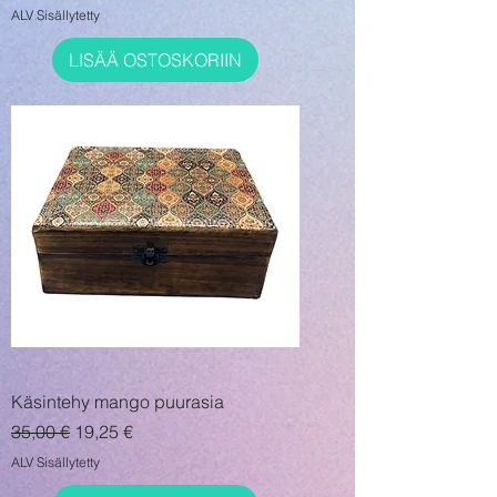
ALV Sisällytetty
LISÄÄ OSTOSKORIIN
Käsintehy mango puurasia
Normaali hinta
Alehinta
35,00 €
19,25 €
ALV Sisällytetty