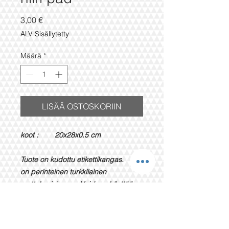
Hinta
3,00 €
ALV Sisällytetty
Määrä
*
LISÄÄ OSTOSKORIIN
koot : 20x28x0.5 cm
Tuote on kudottu etikettikangas. Se
on perinteinen turkkilainen
mattokuvioinen. Voidaan käyttää
hiirimattona. Pehmusteen
molemmilla puolilla on maton hapsut,
jotta se näyttää oikealta matolta.