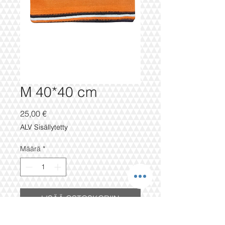
M 40*40 cm
Hinta
25,00 €
ALV Sisällytetty
Määrä
*
LISÄÄ OSTOSKORIIN