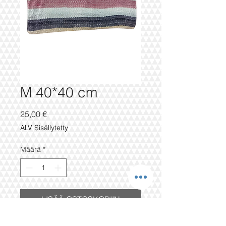
M 40*40 cm
Hinta
25,00 €
ALV Sisällytetty
Määrä
*
LISÄÄ OSTOSKORIIN