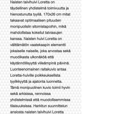
Naisten talvihuivi Loretta on
täydellinen yhdistelmä toimivuutta ja
hienostunutta tyyliä. 170x26 cm mitat
takaavat optimaalisen pituuden
monipuolisiin sitomistapoihin, mikä
mahdollistaa kokeilut talviasujen
kanssa. Naisten huivi Loretta on
välttämätön vaatekaapin elementti
jokaiselle naiselle, joka arvostaa sekä
muodikasta ulkonäköä että
käytännöllisyyttä viileämpinä päivinä.
Luonteenomainen raitakuvio antaa
Loretta-huiville poikkeuksellista
tyylikkyyttä ja ajatonta luonnetta.
Tämä monipuolinen kuvio toimii hyvin
sekä arkisissa, rennoissa
yhdistelmissä että muodollisemmissa
tilaisuuksissa. Harkitun suunnittelun
ansiosta naisten talvihuivi Loretta