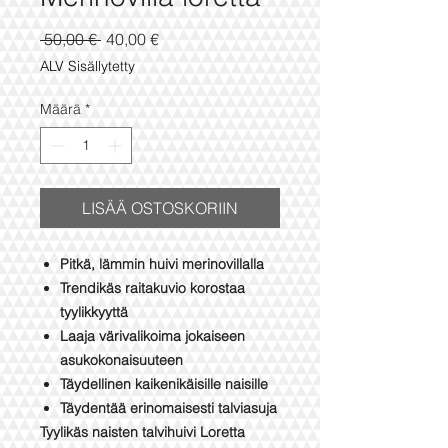
Normaali
Alehinta
 50,00 € 
40,00 €
hinta
ALV Sisällytetty
Määrä
*
LISÄÄ OSTOSKORIIN
Pitkä, lämmin huivi merinovillalla
Trendikäs raitakuvio korostaa
tyylikkyyttä
Laaja värivalikoima jokaiseen
asukokonaisuuteen
Täydellinen kaikenikäisille naisille
Täydentää erinomaisesti talviasuja
Tyylikäs naisten talvihuivi Loretta