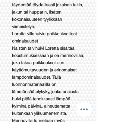
täydentää täydellisesti jokaisen takin,
jakun tai hupparin, lisäten
kokonaisuuteen tyylikkään
viimeistelyn.
Loretta-villahuivin poikkeukselliset
ominaisuudet
Naisten talvihuivi Loretta sisältää
koostumuksessaan jaloa merinovillaa,
joka takaa poikkeuksellisen
käyttömukavuuden ja erinomaiset
lämpöominaisuudet. Tällä
luonnonmateriaalilla on
lämmönsäätelykyky, jonka ansiosta
huivi pitää tehokkaasti lämpöä
kylminä päivinä, aiheuttamatta
kuitenkaan ylikuumenemista.
Merinovilla tunnetaan myös
pehmeydestään ja herkkyydestään,