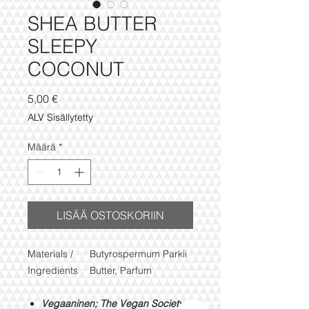
SHEA BUTTER
SLEEPY
COCONUT
Hinta
5,00 €
ALV Sisällytetty
Määrä
*
LISÄÄ OSTOSKORIIN
Materials /
Butyrospermum Parkii
Ingredients
Butter, Parfum
Vegaaninen; The Vegan Societyn