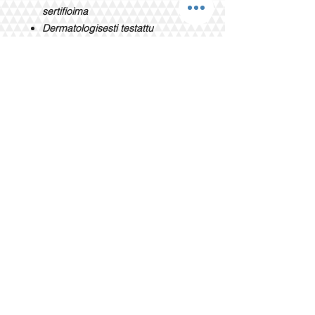
sertifioima
Dermatologisesti testattu
Vartalovoide
Matkakokoinen 90ml purkki
Sopii erittäin kuivalle iholle
Ravitsee ja kosteuttaa ihoa 96h
Sisältää 97% luonnon raaka-
aineita