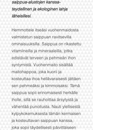
saippua-alustojen kanssa-
teydellinen ja ekologinen lahja
läheisillesi.
Hemmottele itseäsi vuohenmaidosta
valmistetun saippuan ravitsevilla
ominaisuuksilla. Saippua on rikastettu
vitamiineilla ja mineraaleilla, jotka
edistävät terveen ja pehmeän ihon
syntymistä. Vuohenmaito sisältää
maitohappoa, joka kuorii ja
kosteuttaa ihoa hellävaraisesti jättäen
sen pehmeäksi ja kimmoisaksi. Tämä
saippua sopii erinomaisesti herkälle
iholle, sillä se rauhoittaa ärsytystä ja
vähentää punoitusta. Nauti ylellisestä
kylpykokemuksesta tämän kermaisen
ja kosteuttavan saippuan kanssa,
joka sopii täydellisesti päivittäiseen