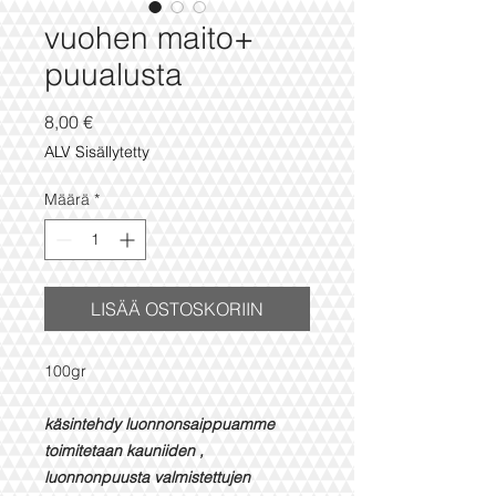
vuohen maito+
puualusta
Hinta
8,00 €
ALV Sisällytetty
Määrä
*
LISÄÄ OSTOSKORIIN
100gr
käsintehdy luonnonsaippuamme
toimitetaan kauniiden ,
luonnonpuusta valmistettujen