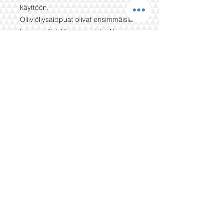
käyttöön.
Oliiviöljysaippuat olivat ensimmäisiä
kasviperäisistä saippuoista. Ne
valmistetaan käsin perinteisellä
kylmäprosessilla.
Kasviöljyistä valmistetuilla saippuoilla
on monia iholle hyödyllisiä
ominaisuuksia. Ne ovat myös SLS- ja
parabeenittomia. Luonnollinen rasva
tarjoaa suojaa, parantaa ihon sävyä,
pehmeyttä ja nuorekkuutta öljyn
uudelleenjärjestelyn kautta.
Jokaisella saippualla on erityisiä
ominaisuuksia, jotka liittyvät eteerisiin
öljyihin ja muihin luonnollisiin
ainesosiin.