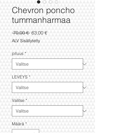
Chevron poncho
tummanharmaa
Normaali
Alehinta
 70,00 € 
63,00 €
hinta
ALV Sisällytetty
pituus
*
LEVEYS
*
Valitse
*
Määrä
*