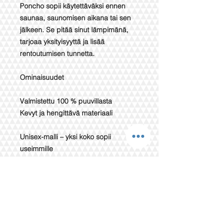
Poncho sopii käytettäväksi ennen
saunaa, saunomisen aikana tai sen
jälkeen. Se pitää sinut lämpimänä,
tarjoaa yksityisyyttä ja lisää
rentoutumisen tunnetta.
Ominaisuudet
Valmistettu 100 % puuvillasta
Kevyt ja hengittävä materiaali
Unisex-malli – yksi koko sopii
useimmille
Mukava huppu ja käytännöllinen
etutasku
Helppohoitoinen ja nopeasti kuivuva