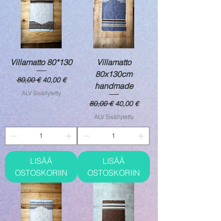
Villamatto 80*130
Villamatto
80x130cm
Normaali hinta
Alehinta
80,00 €
40,00 €
handmade
ALV Sisällytetty
Normaali hinta
Alehinta
80,00 €
40,00 €
ALV Sisällytetty
LISÄÄ
LISÄÄ
OSTOSKORIIN
OSTOSKORIIN