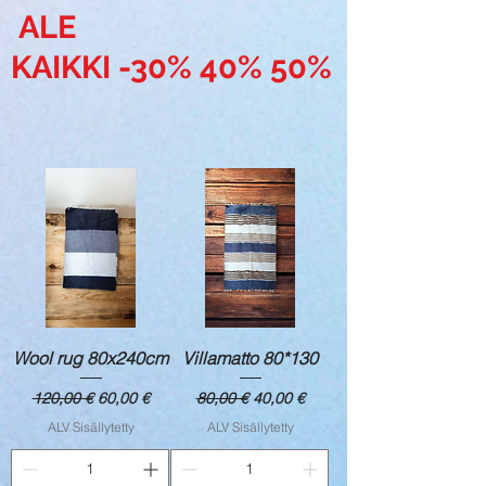
ALE
KAIKKI -30% 40% 50%
Wool rug 80x240cm
Villamatto 80*130
Normaali hinta
Alehinta
Normaali hinta
Alehinta
120,00 €
60,00 €
80,00 €
40,00 €
ALV Sisällytetty
ALV Sisällytetty