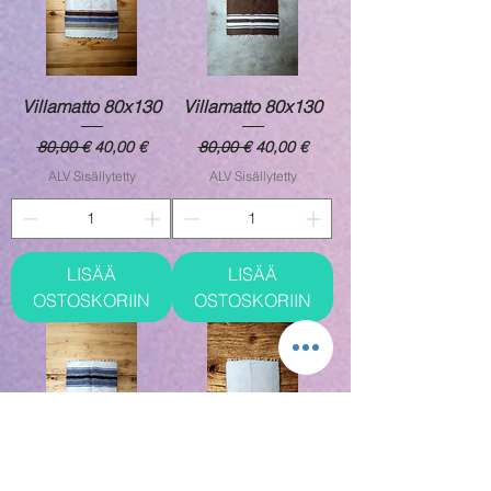
Villamatto 80x130
Villamatto 80x130
Normaali hinta
Alehinta
Normaali hinta
Alehinta
80,00 €
40,00 €
80,00 €
40,00 €
ALV Sisällytetty
ALV Sisällytetty
LISÄÄ
LISÄÄ
OSTOSKORIIN
OSTOSKORIIN