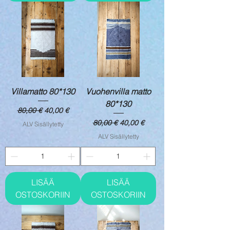
Villamatto 80*130
Vuohenvilla matto
80*130
Normaali hinta
Alehinta
80,00 €
40,00 €
Normaali hinta
Alehinta
80,00 €
40,00 €
ALV Sisällytetty
ALV Sisällytetty
LISÄÄ
LISÄÄ
OSTOSKORIIN
OSTOSKORIIN