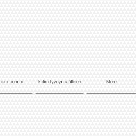
mam poncho
kelim tyynynpäällinen
More