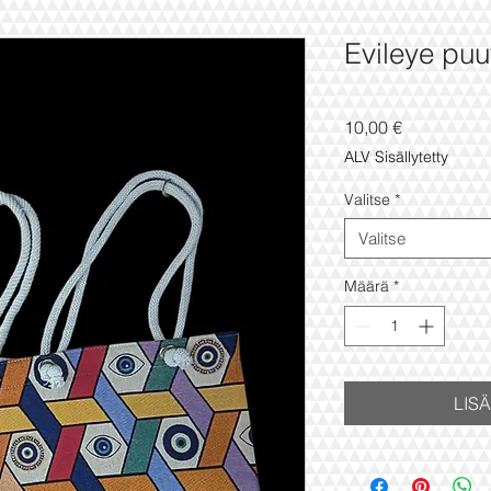
Evileye puu
Hinta
10,00 €
ALV Sisällytetty
Valitse
*
Valitse
Määrä
*
LIS