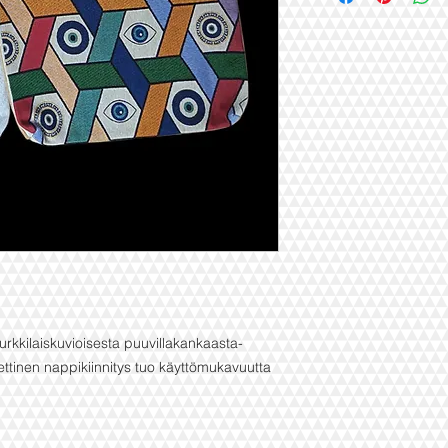
 turkkilaiskuvioisesta puuvillakankaasta-
ettinen nappikiinnitys tuo käyttömukavuutta