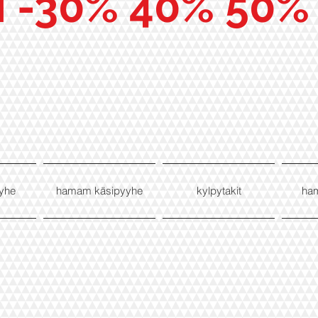
I -30% 40% 50%
yhe
hamam käsipyyhe
kylpytakit
ha