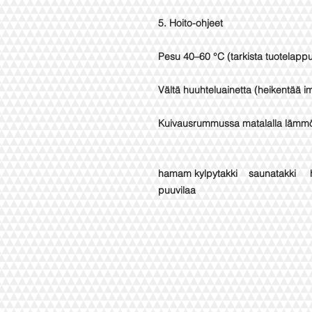
5. Hoito-ohjeet
Pesu 40–60 °C (tarkista tuotelappu
Vältä huuhteluainetta (heikentää i
Kuivausrummussa matalalla lämmöll
hamam kylpytakki saunatakki
puuvilaa