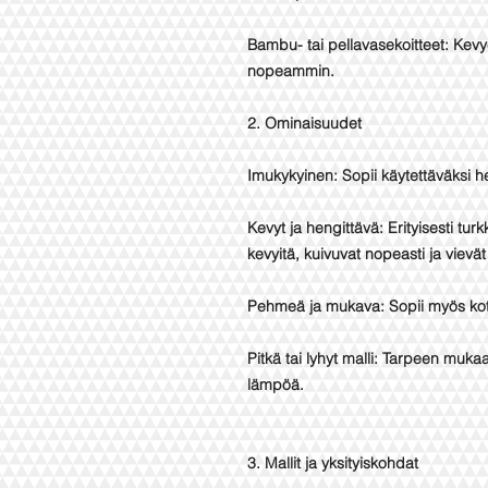
Bambu- tai pellavasekoitteet: Kev
nopeammin.
2. Ominaisuudet
Imukykyinen: Sopii käytettäväksi h
Kevyt ja hengittävä: Erityisesti tur
kevyitä, kuivuvat nopeasti ja vievät
Pehmeä ja mukava: Sopii myös koti
Pitkä tai lyhyt malli: Tarpeen muka
lämpöä.
3. Mallit ja yksityiskohdat