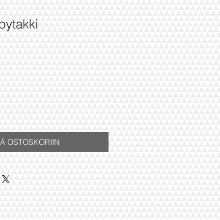
ytakki
ehinta
ÄÄ OSTOSKORIIN