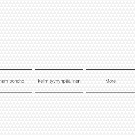
mam poncho
kelim tyynynpäällinen
More