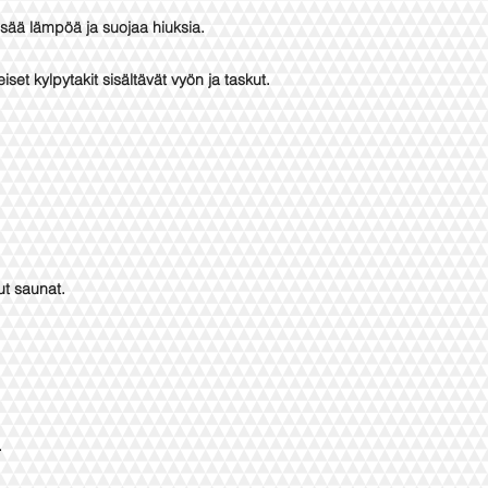
isää lämpöä ja suojaa hiuksia.
iset kylpytakit sisältävät vyön ja taskut.
t saunat.
.