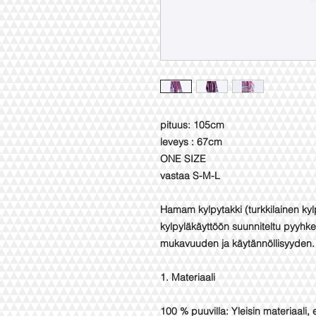
pituus: 105cm
leveys : 67cm
ONE SIZE
vastaa S-M-L
Hamam kylpytakki (turkkilainen kylp
kylpyläkäyttöön suunniteltu pyyhke
mukavuuden ja käytännöllisyyden. 
1. Materiaali
100 % puuvilla: Yleisin materiaali,