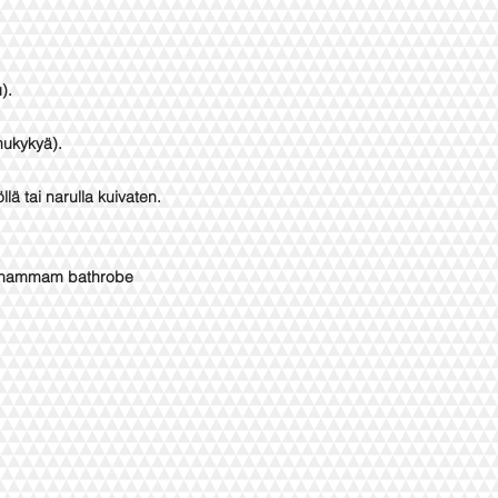
).
mukykyä).
ä tai narulla kuivaten.
 hammam bathrobe