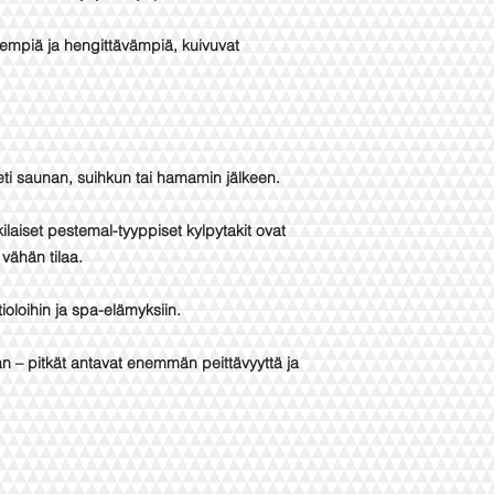
yempiä ja hengittävämpiä, kuivuvat
eti saunan, suihkun tai hamamin jälkeen.
kkilaiset pestemal-tyyppiset kylpytakit ovat
 vähän tilaa.
oloihin ja spa-elämyksiin.
an – pitkät antavat enemmän peittävyyttä ja