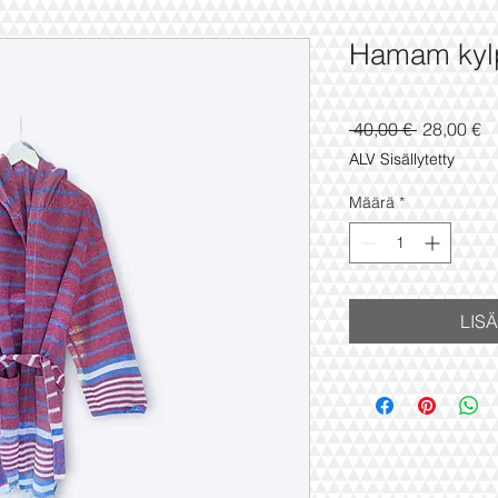
Hamam kylp
Normaali
Al
 40,00 € 
28,00 €
hinta
ALV Sisällytetty
Määrä
*
LIS