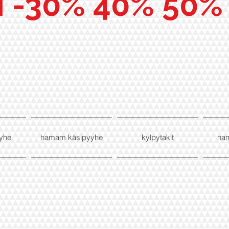
I -30% 40% 50%
yhe
hamam käsipyyhe
kylpytakit
ha