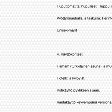
Huputtomat tai hupulliset: Huppu l
Vyötärönauhalla ja taskuilla: Perinte
Unisex-mallit
4. Käyttökohteet
Hamam (turkkilainen sauna) ja muu
Hotellit ja kylpylät.
Kotikäyttö pyyhkeen sijaan.
Rantakäyttö kevyempänä versiona