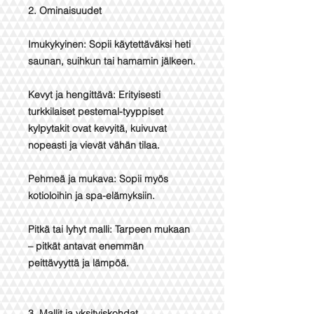
2. Ominaisuudet
Imukykyinen: Sopii käytettäväksi heti
saunan, suihkun tai hamamin jälkeen.
Kevyt ja hengittävä: Erityisesti
turkkilaiset pestemal-tyyppiset
kylpytakit ovat kevyitä, kuivuvat
nopeasti ja vievät vähän tilaa.
Pehmeä ja mukava: Sopii myös
kotioloihin ja spa-elämyksiin.
Pitkä tai lyhyt malli: Tarpeen mukaan
– pitkät antavat enemmän
peittävyyttä ja lämpöä.
3. Mallit ja yksityiskohdat