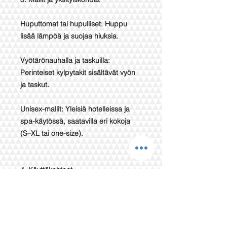
Huputtomat tai hupulliset: Huppu
lisää lämpöä ja suojaa hiuksia.
Vyötärönauhalla ja taskuilla:
Perinteiset kylpytakit sisältävät vyön
ja taskut.
Unisex-mallit: Yleisiä hotelleissa ja
spa-käytössä, saatavilla eri kokoja
(S–XL tai one-size).
4. Käyttökohteet
Hamam (turkkilainen sauna) ja muut
saunat.