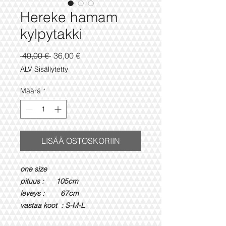
Hereke hamam
kylpytakki
Normaali
Alehinta
 40,00 € 
36,00 €
hinta
ALV Sisällytetty
Määrä
*
LISÄÄ OSTOSKORIIN
one size
pituus : 105cm
leveys : 67cm
vastaa koot : S-M-L