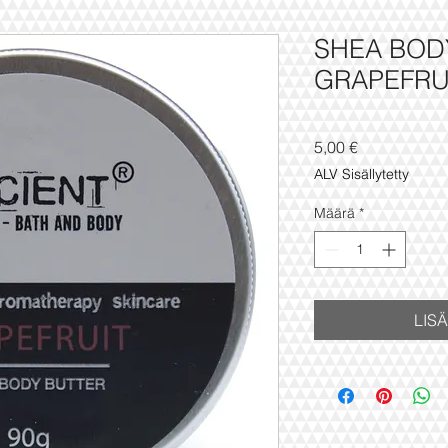
SHEA BOD
GRAPEFRU
Hinta
5,00 €
ALV Sisällytetty
Määrä
*
LIS