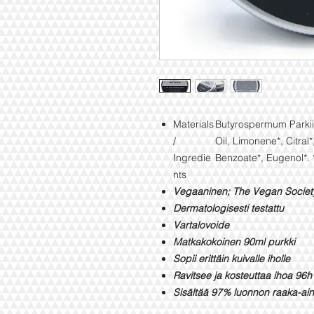
Materials
Butyrospermum Parkii B
/
Oil, Limonene*, Citral*
Ingredie
Benzoate*, Eugenol*. *
nts
Vegaaninen; The Vegan Society
Dermatologisesti testattu
Vartalovoide
Matkakokoinen 90ml purkki
Sopii erittäin kuivalle iholle
Ravitsee ja kosteuttaa ihoa 96h
Sisältää 97% luonnon raaka-ain