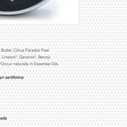
utter, Citrus Paradisi Peel
, Linalool*, Geraniol*, Benzyl
Occur naturally in Essential Oils
n sertifioima
eita