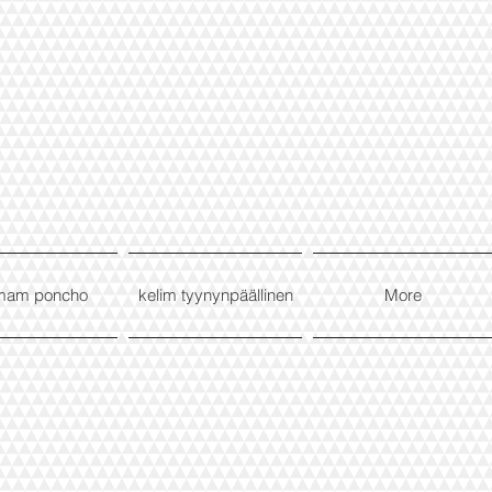
mam poncho
kelim tyynynpäällinen
More