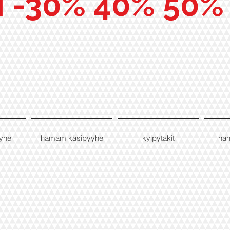
I -30% 40% 50%
yhe
hamam käsipyyhe
kylpytakit
ha