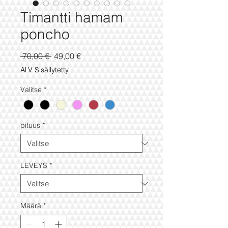
Timantti hamam
poncho
Normaali
Alehinta
 70,00 € 
49,00 €
hinta
ALV Sisällytetty
Valitse
*
pituus
*
LEVEYS
*
Määrä
*