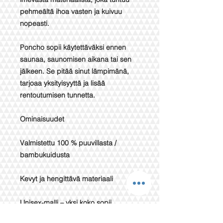
pehmeältä ihoa vasten ja kuivuu
nopeasti.
Poncho sopii käytettäväksi ennen
saunaa, saunomisen aikana tai sen
jälkeen. Se pitää sinut lämpimänä,
tarjoaa yksityisyyttä ja lisää
rentoutumisen tunnetta.
Ominaisuudet
Valmistettu 100 % puuvillasta /
bambukuidusta
Kevyt ja hengittävä materiaali
Unisex-malli – yksi koko sopii
useimmille