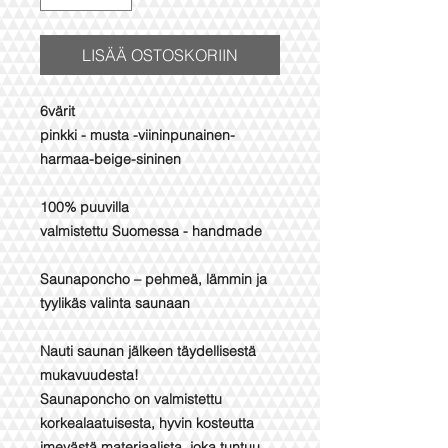
LISÄÄ OSTOSKORIIN
6värit
pinkki - musta -viininpunainen-
harmaa-beige-sininen
100% puuvilla
valmistettu Suomessa - handmade
Saunaponcho – pehmeä, lämmin ja
tyylikäs valinta saunaan
Nauti saunan jälkeen täydellisestä
mukavuudesta!
Saunaponcho on valmistettu
korkealaatuisesta, hyvin kosteutta
imevästä materiaalista, joka tuntuu