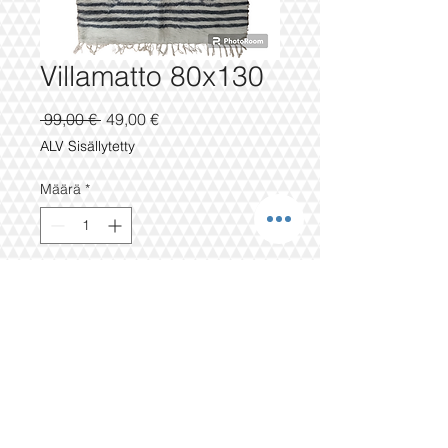
Villamatto 80x130
Normaali
Alehinta
 99,00 € 
49,00 €
hinta
ALV Sisällytetty
Määrä
*
LISÄÄ OSTOSKORIIN